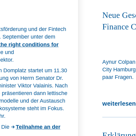
Neue Gesc
Finance 
tsförderung und der Fintech
24. September unter dem
he right conditions for
de und
ektor.
Aynur Colpan
City Hamburg
 Domplatz startet um 11.30
paar Fragen.
gung von Herrn Senator Dr.
nister Viktor Valainis. Nach
präsentieren dann lettische
modelle und der Austausch
weiterlese
kosysteme steht im Fokus.
hr.
. Die
Teilnahme an der
Erklärung