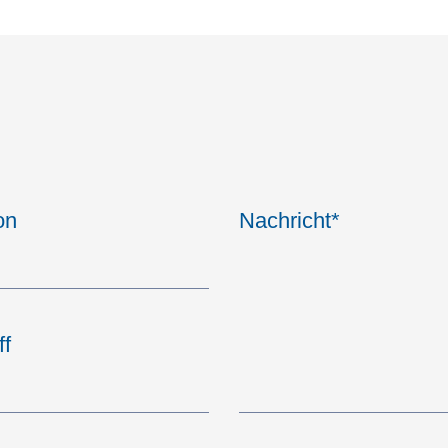
on
Nachricht
*
ff