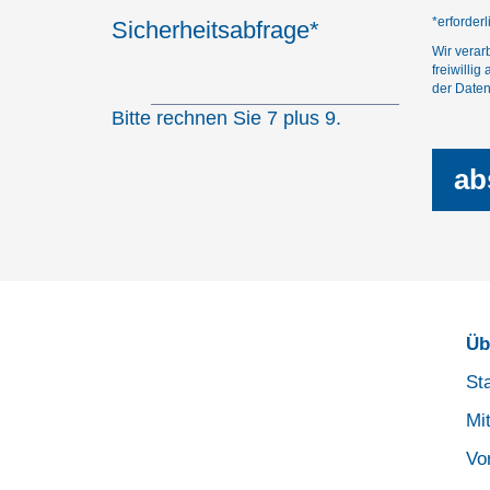
*erforder
Sicherheitsabfrage
*
Wir verar
freiwilli
der Daten 
Bitte rechnen Sie 7 plus 9.
Üb
Sta
Mi
Vo