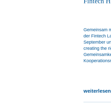
Fintech H
Gemeinsam mit
der Fintech La
September un
creating the r
Gemeinsamkei
Kooperationsm
weiterlese