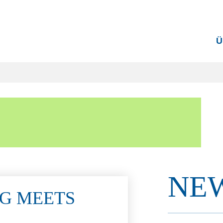
Ü
NE
G MEETS