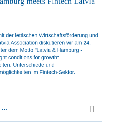
amburg meets Fintech Latvia
 der lettischen Wirtschaftsförderung und
tvia Association diskutieren wir am 24.
ter dem Motto
"
Latvia & Hamburg -
ight conditions for growth
"
ten, Unterschiede und
öglichkeiten im Fintech-Sektor.
n …