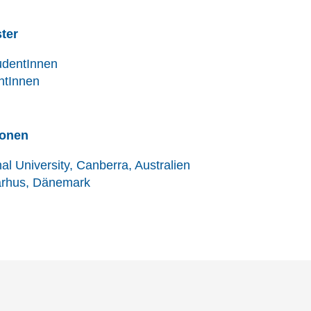
ter
udentInnen
ntInnen
ionen
al University, Canberra, Australien
Aarhus, Dänemark