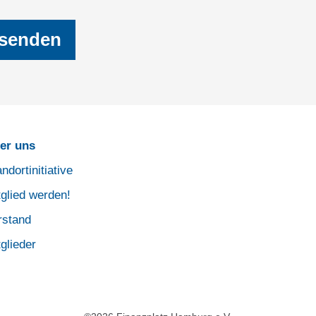
er uns
ndortinitiative
tglied werden!
rstand
glieder