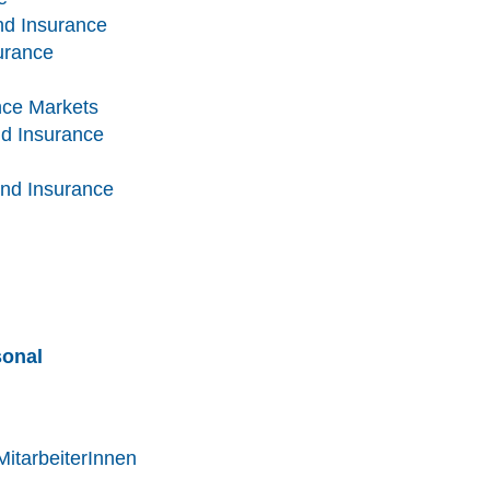
nd Insurance
urance
nce Markets
d Insurance
and Insurance
sonal
MitarbeiterInnen