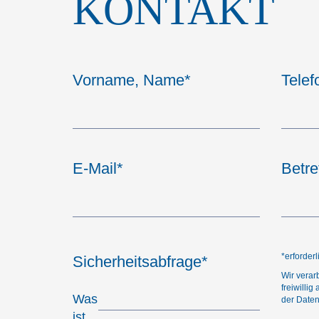
KONTAKT
Vorname, Name
*
Telef
E-Mail
*
Betre
*erforder
Sicherheitsabfrage
*
Wir verar
freiwilli
Was
der Daten 
ist