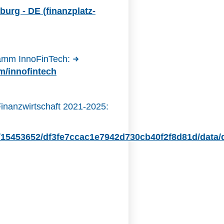
burg - DE (finanzplatz-
ramm InnoFinTech:
m/innofintech
inanzwirtschaft 2021-2025:
/15453652/df3fe7ccac1e7942d730cb40f2f8d81d/data/