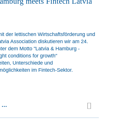
amburg meets Fintech Latvia
 der lettischen Wirtschaftsförderung und
tvia Association diskutieren wir am 24.
ter dem Motto
"
Latvia & Hamburg -
ight conditions for growth
"
ten, Unterschiede und
öglichkeiten im Fintech-Sektor.
n …