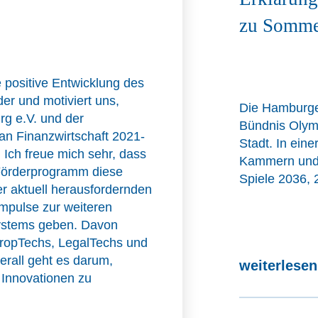
zu Somme
e positive Entwicklung des
r und motiviert uns,
Die Hamburger
g e.V. und der
Bündnis Olymp
 Finanzwirtschaft 2021-
Stadt. In ein
Ich freue mich sehr, dass
Kammern und 
-Förderprogramm diese
Spiele 2036, 
r aktuell herausfordernden
Impulse zur weiteren
ystems geben. Davon
 PropTechs, LegalTechs und
rall geht es darum,
weiterlese
 Innovationen zu