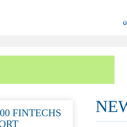
Ü
NE
00 FINTECHS
ORT