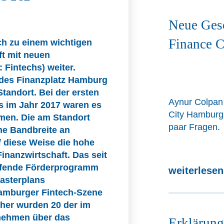
Neue Gesc
Finance 
ch zu einem wichtigen
ft mit neuen
Fintechs) weiter.
“ des Finanzplatz Hamburg
Standort. Bei der ersten
Aynur Colpan
s im Jahr 2017 waren es
City Hamburg
hmen. Die am Standort
paar Fragen.
he Bandbreite an
 diese Weise die hohe
inanzwirtschaft. Das seit
ufende Förderprogramm
weiterlese
asterplans
Hamburger Fintech-Szene
her wurden 20 der im
rnehmen über das
Erklärung