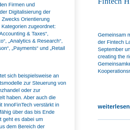
Fintech H
rden Firmen und
er Digitalisierung der
n. Zwecks Orientierung
 Kategorien zugeordnet:
„Accounting & Taxes“,
Gemeinsam mit
o“, „Analytics & Research“,
der Fintech La
on“, „Payments“ und „Retail
September un
creating the r
Gemeinsamkei
Kooperationsm
et sich beispielsweise an
tsmodelle zur Steuerung von
nzhandel oder zur
lt haben. Aber auch die
 InnoFinTech verstärkt in
weiterlese
fähig über das bis Ende
t geht es dabei um
aus dem Bereich der